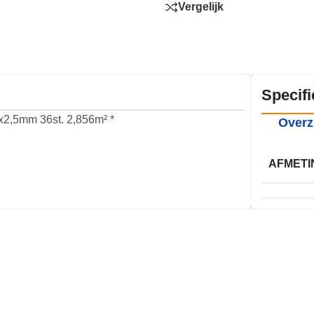
Vergelijk
Specifi
2,5mm 36st. 2,856m² *
Overz
AFMETI