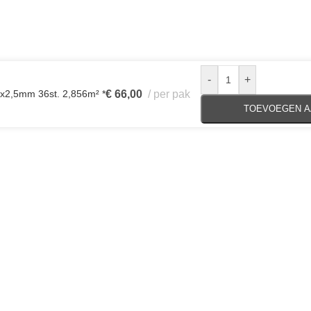
-
+
x2,5mm 36st. 2,856m² *
€
66,00
per pak
TOEVOEGEN A