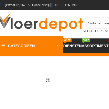
Dijkstraat 72, 2675 AZ Honselersdijk
+31 6 11269798
ONZE
ONZE
CATEGORIEËN
DIENSTEN
ASSORTIMENT
Home
/
Winkel
/
Vloeren
/
PVC Vloeren
/
Elemental DB Chevro
Klik om te vergroten