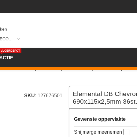
SELECTEER CATEGORIE
VLOERDEPOT
ACTIE
n D5C76501X 0,55PU Prespa 690x115x2,5mm 36st. 2,856m² 
Elemental DB Chevr
SKU:
127676501
690x115x2,5mm 36st.
Gewenste oppervlakte
Snijmarge meenemen