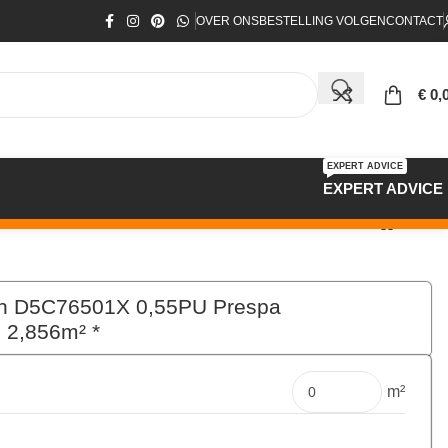
OVER ONS
BESTELLING VOLGEN
CONTACT
€
0,
EXPERT ADVICE
EXPERT ADVICE
*
on D5C76501X 0,55PU Prespa
 2,856m² *
€
66,00
per pak
m²