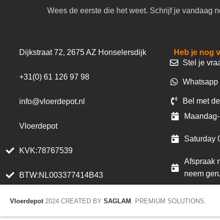
Wees de eerste die het weet. Schrijf je vandaag n
Dijkstraat 72, 2675 AZ Honselersdijk
Heb je nog 
Stel je vra
+31(0) 61 126 97 98
Whatsapp 
Bel met de
info@vloerdepot.nl
Maandag- 
Vloerdepot
Saturday 
KVK:78767539
Afspraak m
neem geru
BTW:NL003377414B43
Vloerdepot
2024 CREATED BY
SAGLAM
. PREMIUM SOLUTIONS.