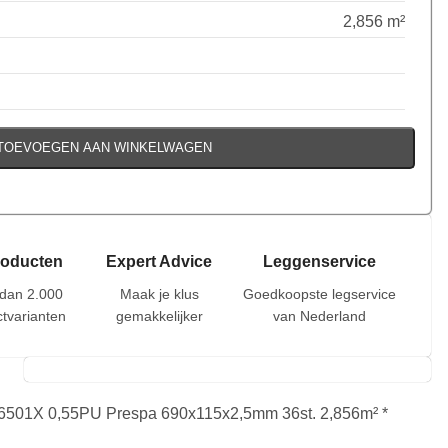
2,856 m²
TOEVOEGEN AAN WINKELWAGEN
roducten
Expert Advice
Leggenservice
dan 2.000
Maak je klus
Goedkoopste legservice
tvarianten
gemakkelijker
van Nederland
501X 0,55PU Prespa 690x115x2,5mm 36st. 2,856m² *