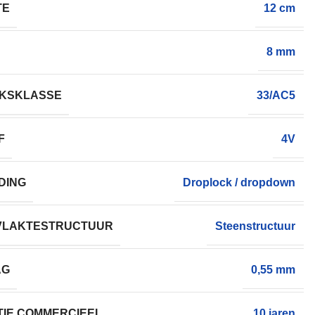
TE
12 cm
8 mm
IKSKLASSE
33/AC5
F
4V
DING
Droplock / dropdown
VLAKTESTRUCTUUR
Steenstructuur
AG
0,55 mm
IE COMMERCIEEL
10 jaren