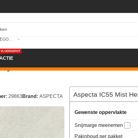
SELECTEER CATEGORIE
VLOERDEPOT
ACTIE
rringbone
Aspecta IC55 Mist He
mer:
29863
Brand:
ASPECTA
Gewenste oppervlakte
Snijmarge meenemen
Pakinhoud per pakket