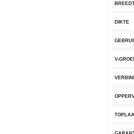
BREED
DIKTE
GEBRU
V-GROE
VERBIN
OPPER
TOPLA
GARANT