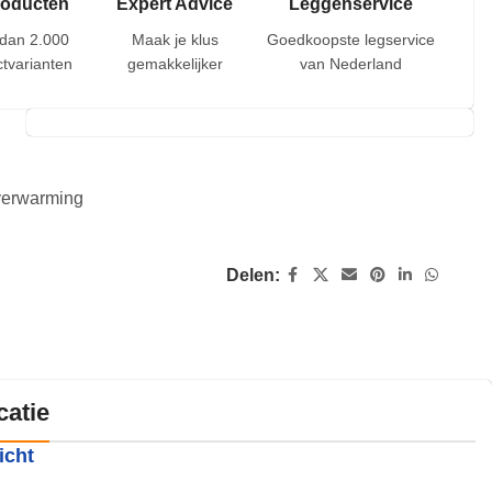
roducten
Expert Advice
Leggenservice
dan 2.000
Maak je klus
Goedkoopste legservice
tvarianten
gemakkelijker
van Nederland
rverwarming
Delen:
catie
icht