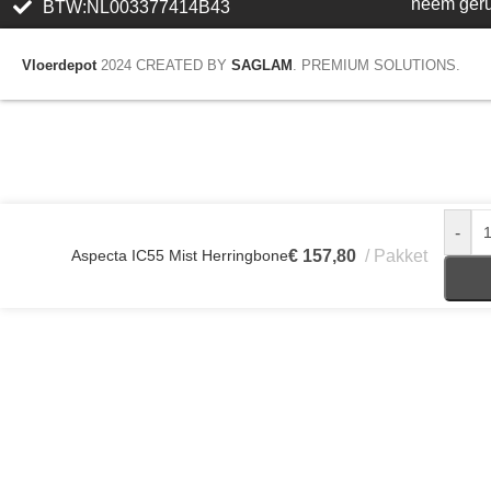
neem geru
BTW:NL003377414B43
Vloerdepot
2024 CREATED BY
SAGLAM
. PREMIUM SOLUTIONS.
-
Aspecta IC55 Mist Herringbone
€
157,80
Pakket