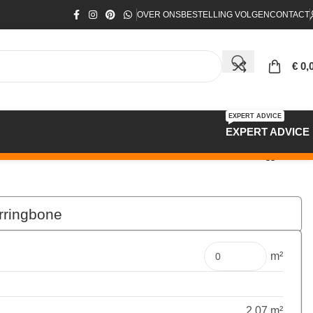
OVER ONS
BESTELLING VOLGEN
CONTACT
€
0,
EXPERT ADVICE
EXPERT ADVICE
rringbone
€
157,80
Pakket
m²
2.07 m²