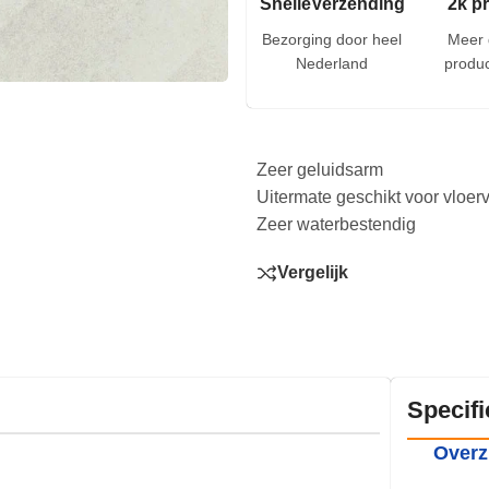
SnelleVerzending
2k p
Bezorging door heel
Meer 
Nederland
produc
Zeer geluidsarm
Uitermate geschikt voor vloe
Zeer waterbestendig
Vergelijk
Specifi
Overz