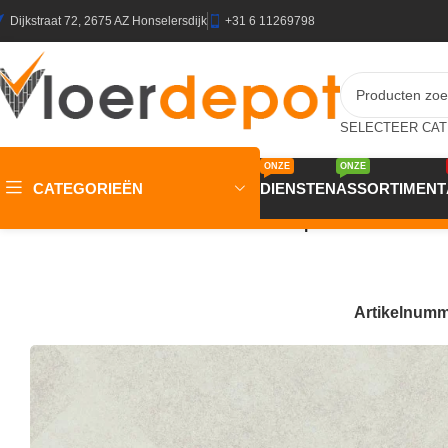
Dijkstraat 72, 2675 AZ Honselersdijk
+31 6 11269798
ONZE
ONZE
CATEGORIEËN
DIENSTEN
ASSORTIMENT
Home
/
Winkel
/
Vloeren
/
PVC Vloeren
/
Aspecta IC55 Mist He
Artikelnum