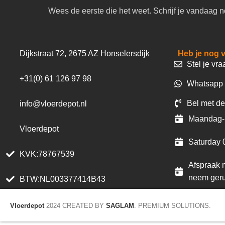
Wees de eerste die het weet. Schrijf je vandaag n
Dijkstraat 72, 2675 AZ Honselersdijk
Heb je nog 
Stel je vra
+31(0) 61 126 97 98
Whatsapp 
Bel met de
info@vloerdepot.nl
Maandag- 
Vloerdepot
Saturday 
KVK:78767539
Afspraak m
neem geru
BTW:NL003377414B43
Vloerdepot
2024 CREATED BY
SAGLAM
. PREMIUM SOLUTIONS.