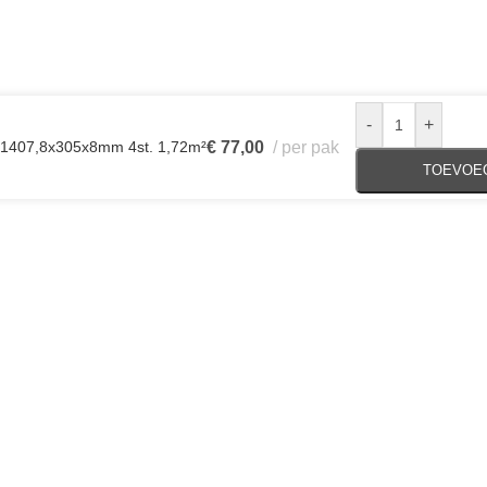
-
+
U 1407,8x305x8mm 4st. 1,72m²
€
77,00
per pak
TOEVOE