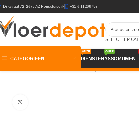
Dijkstraat 72, 2675 AZ Honselersdijk
+31 6 11269798
ONZE
ONZE
CATEGORIEËN
DIENSTEN
ASSORTIMENT
Home
/
Winkel
/
Vloeren
/
PVC Vloeren
/
Aspecta Contours Ver
Klik om te vergroten