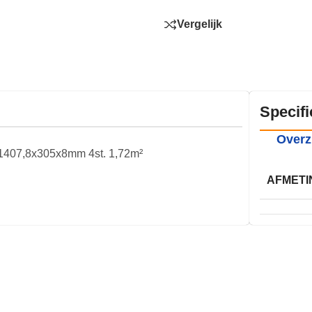
Vergelijk
Specifi
Overz
 1407,8x305x8mm 4st. 1,72m²
AFMETI