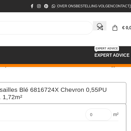
OVER ONS
BESTELLING VOLGEN
CONTACT
€
0,
EXPERT ADVICE
EXPERT ADVICE
. 1,72m²
sailles Blé 6816724X Chevron 0,55PU
 1,72m²
€
77,00
per pak
m²