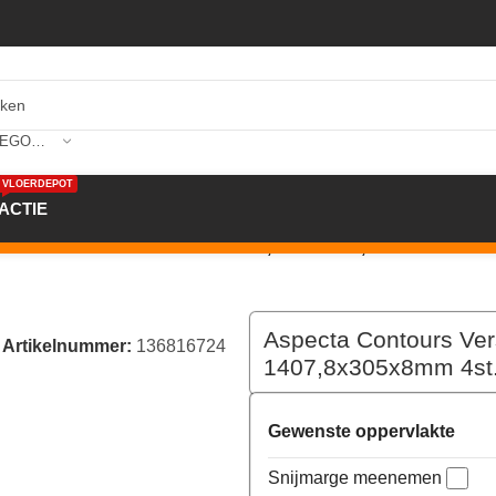
SELECTEER CATEGORIE
VLOERDEPOT
ACTIE
sailles Blé 6816724X Chevron 0,55PU 1407,8x305x8mm 4st
Aspecta Contours Ver
Artikelnummer:
136816724
1407,8x305x8mm 4st.
Gewenste oppervlakte
Snijmarge meenemen