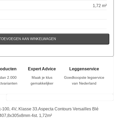
1,72 m²
TOEVOEGEN AAN WINKELWAGEN
roducten
Expert Advice
Leggenservice
dan 2.000
Maak je klus
Goedkoopste legservice
tvarianten
gemakkelijker
van Nederland
-100, 4V, Klasse 33.Aspecta Contours Versailles Blé
407,8x305x8mm 4st. 1,72m²