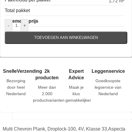
1,72 m²
Total pakket
Algemene prijs
-
+
TOEVOEGEN AAN WINKELWAGEN
SnelleVerzending
2k
Expert
Leggenservice
producten
Advice
Bezorging
Goedkoopste
door heel
Meer dan
Maak je
legservice van
Nederland
2.000
klus
Nederland
productvarianten
gemakkelijker
Multi Chevron Plank, Droplock-100, 4V, Klasse 33.Aspecta