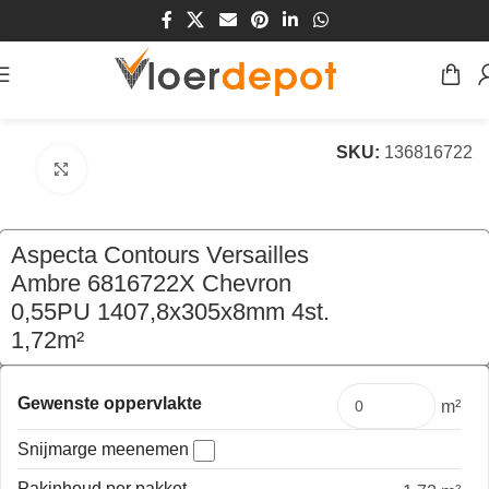
Home
/
Winkel
/
Vloeren
/
PVC Vloeren
SKU:
136816722
Klik om te vergroten
Aspecta Contours Versailles
Ambre 6816722X Chevron
0,55PU 1407,8x305x8mm 4st.
1,72m²
€
77,00
per pak
Gewenste oppervlakte
m²
Snijmarge meenemen
Pakinhoud per pakket