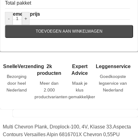
Total pakket
Algemene prijs
-
+
TOEVOEGEN AAN WINKELWAGEN
SnelleVerzending
2k
Expert
Leggenservice
producten
Advice
Bezorging
Goedkoopste
door heel
Meer dan
Maak je
legservice van
Nederland
2.000
klus
Nederland
productvarianten
gemakkelijker
Multi Chevron Plank, Droplock-100, 4V, Klasse 33.Aspecta
Contours Versailles Alpin 6816701X Chevron 0,55PU