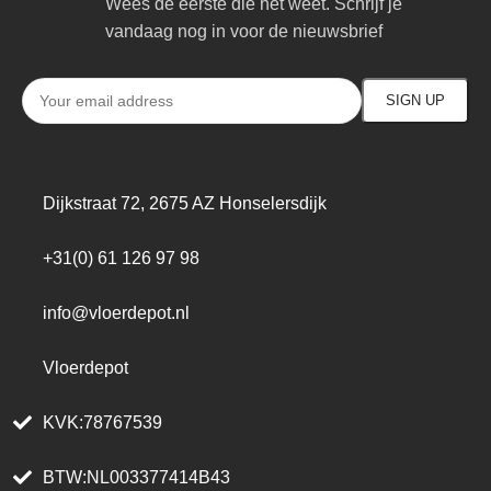
Wees de eerste die het weet. Schrijf je
vandaag nog in voor de nieuwsbrief
Dijkstraat 72, 2675 AZ Honselersdijk
+31(0) 61 126 97 98
info@vloerdepot.nl
Vloerdepot
KVK:78767539
BTW:NL003377414B43