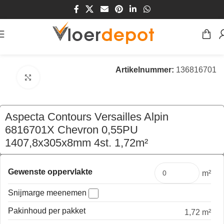
Home
/
Winkel
/
Vloeren
/
PVC Vloeren
Artikelnummer:
136816701
Klik om te vergroten
Aspecta Contours Versailles Alpin
6816701X Chevron 0,55PU
1407,8x305x8mm 4st. 1,72m²
€
77,00
per pak
Gewenste oppervlakte
m²
Snijmarge meenemen
Pakinhoud per pakket
1,72 m²