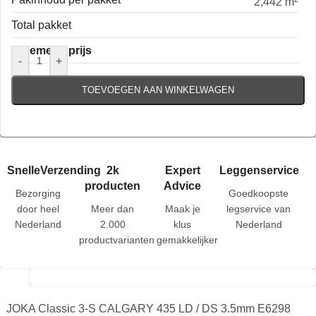
2,442 m²
Total pakket
Algemene prijs
-
+
TOEVOEGEN AAN WINKELWAGEN
SnelleVerzending
2k
Expert
Leggenservice
producten
Advice
Bezorging
Goedkoopste
door heel
Meer dan
Maak je
legservice van
Nederland
2.000
klus
Nederland
productvarianten
gemakkelijker
JOKA Classic 3-S CALGARY 435 LD / DS 3.5mm E6298