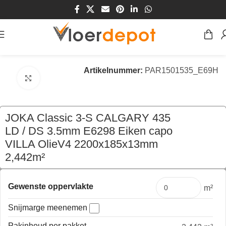
Home
/
Winkel
/
Vloeren
/
Parket
/
Meerlaags Parket
Artikelnummer:
PAR1501535_E69H
Klik om te vergroten
JOKA Classic 3-S CALGARY 435
LD / DS 3.5mm E6298 Eiken capo
VILLA OlieV4 2200x185x13mm
2,442m²
€
226,86
per pak
Gewenste oppervlakte
m²
Snijmarge meenemen
Pakinhoud per pakket