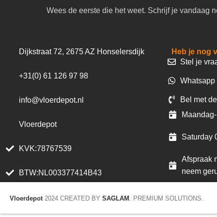
Wees de eerste die het weet. Schrijf je vandaag n
Dijkstraat 72, 2675 AZ Honselersdijk
Heb je nog 
Stel je vra
+31(0) 61 126 97 98
Whatsapp 
Bel met de
info@vloerdepot.nl
Maandag- 
Vloerdepot
Saturday 
KVK:78767539
Afspraak m
neem geru
BTW:NL003377414B43
Vloerdepot
2024 CREATED BY
SAGLAM
. PREMIUM SOLUTIONS.