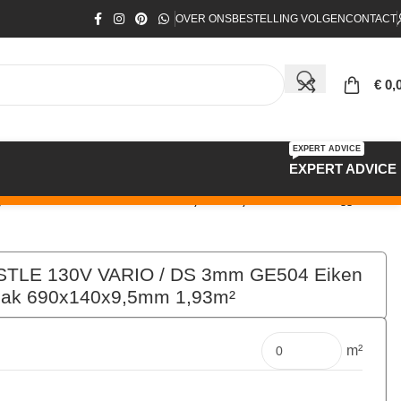
OVER ONS
BESTELLING VOLGEN
CONTACT
€
0,
EXPERT ADVICE
EXPERT ADVICE
eb. VILLA V4 Lak 690x140x9,5mm 1,93m²
ASTLE 130V VARIO / DS 3mm GE504 Eiken
Lak 690x140x9,5mm 1,93m²
€
173,69
per pak
m²