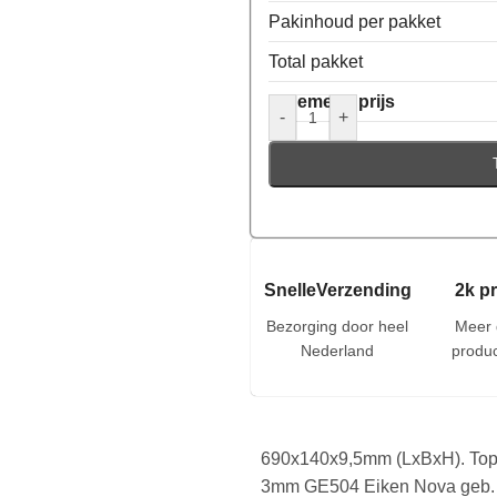
Pakinhoud per pakket
Total pakket
Algemene prijs
-
+
SnelleVerzending
2k p
Bezorging door heel
Meer 
Nederland
produc
690x140x9,5mm (LxBxH). To
3mm GE504 Eiken Nova geb. 