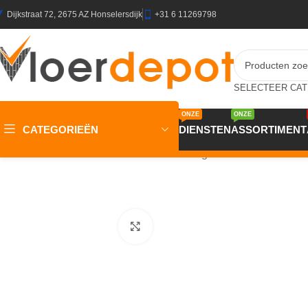
Dijkstraat 72, 2675 AZ Honselersdijk
+31 6 11269798
ONZE
ONZE
CATEGORIEËN
DIENSTEN
ASSORTIMENT
Home
/
Winkel
/
Vloeren
/
Parket
/
Meerlaags Parket
/
JOKA Clas
Klik om te vergroten