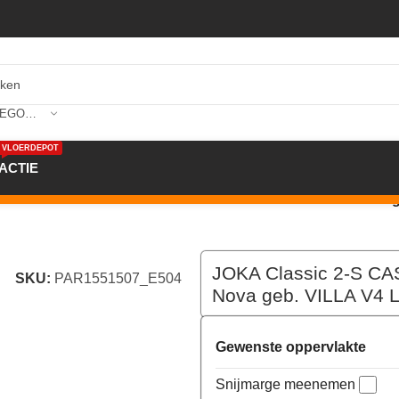
SELECTEER CATEGORIE
VLOERDEPOT
ACTIE
sic 2-S CASTLE 130V VARIO / DS 3mm GE504 Eiken Nova g
JOKA Classic 2-S C
SKU:
PAR1551507_E504
Nova geb. VILLA V4 
Gewenste oppervlakte
Snijmarge meenemen