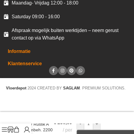
Maandag- Vrijdag 12:00 - 18:00
Saturday 09:00 - 16:00
Afspraak mogelijk buiten werktijden – neem gerust
contact op via WhatsApp
Informatie
Klantenservice
Vloerdepot
2024 CREATED BY
SAGLAM
. PREMIUM SOLUTIONS.
JOKA By LPM MP
€
250,69
-
+
Natur / Rustik A
9+4 Onbeh. 2200
per