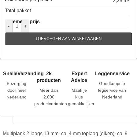
2,28 m²
Total pakket
Algemene prijs
-
+
TOEVOEGEN AAN WINKELWAGEN
SnelleVerzending
2k
Expert
Leggenservice
producten
Advice
Bezorging
Goedkoopste
door heel
Meer dan
Maak je
legservice van
Nederland
2.000
klus
Nederland
productvarianten
gemakkelijker
Multiplank 2-laags 13 mm- ca. 4 mm toplaag (eiken)- ca. 9