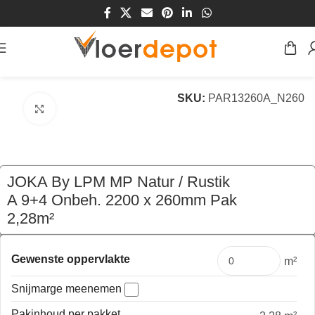
Home
/
Winkel
/
Vloeren
/
Parket
/
Meerlaags Parket
SKU:
PAR13260A_N260
Klik om te vergroten
JOKA By LPM MP Natur / Rustik
A 9+4 Onbeh. 2200 x 260mm Pak
2,28m²
€
250,69
per pak
Gewenste oppervlakte
m²
Snijmarge meenemen
Pakinhoud per pakket