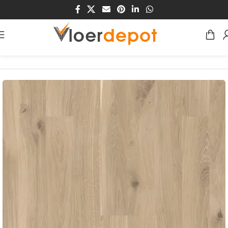
Home
/
Winkel
/
Vloeren
/
Parket