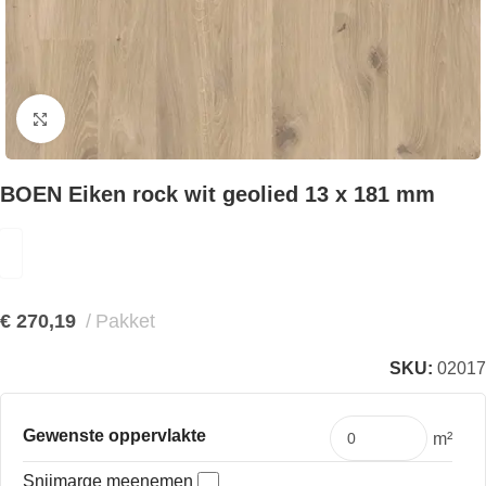
Klik om te vergroten
BOEN Eiken rock wit geolied 13 x 181 mm
€
270,19
Pakket
SKU:
02017
Gewenste oppervlakte
m²
Snijmarge meenemen