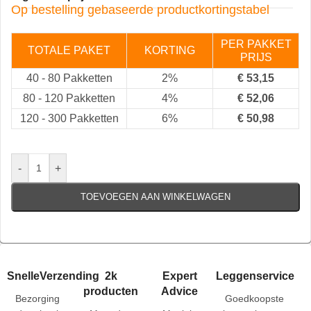
Op bestelling gebaseerde productkortingstabel
PER PAKKET
TOTALE PAKET
KORTING
PRIJS
40
-
80 Pakketten
2%
€
53,15
80
-
120 Pakketten
4%
€
52,06
120
-
300 Pakketten
6%
€
50,98
-
+
TOEVOEGEN AAN WINKELWAGEN
SnelleVerzending
2k
Expert
Leggenservice
producten
Advice
Bezorging
Goedkoopste