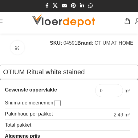
Home
/
Winkel
/
Vloeren
/
Laminaat Vloeren
SKU:
04591
Brand:
OTIUM AT HOME
Klik om te vergroten
OTIUM Ritual white stained
€
54,23
Pakket
Gewenste oppervlakte
m²
Snijmarge meenemen
Pakinhoud per pakket
2.49 m²
Total pakket
Algemene prijs