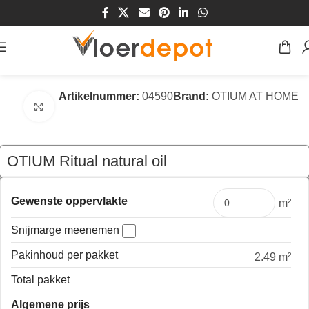
Home
/
Winkel
/
Vloeren
/
Laminaat Vloeren
Artikelnummer:
04590
Brand:
OTIUM AT HOME
Klik om te vergroten
OTIUM Ritual natural oil
€
54,23
Pakket
Gewenste oppervlakte
m²
Snijmarge meenemen
Pakinhoud per pakket
2.49 m²
Total pakket
Algemene prijs