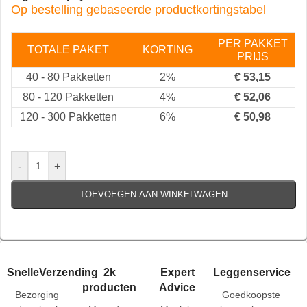
Op bestelling gebaseerde productkortingstabel
PER PAKKET
TOTALE PAKET
KORTING
PRIJS
40
-
80 Pakketten
2%
€
53,15
80
-
120 Pakketten
4%
€
52,06
120
-
300 Pakketten
6%
€
50,98
-
+
TOEVOEGEN AAN WINKELWAGEN
SnelleVerzending
2k
Expert
Leggenservice
producten
Advice
Bezorging
Goedkoopste