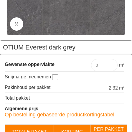
Klik om te vergroten
OTIUM Everest dark grey
€
58,95
Pakket
Gewenste oppervlakte
m²
Snijmarge meenemen
Pakinhoud per pakket
2.32 m²
Total pakket
Algemene prijs
Op bestelling gebaseerde productkortingstabel
PER PAKKET
TOTALE PAKET
KORTING