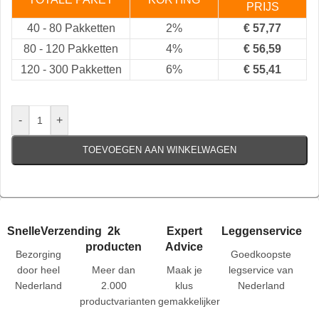
PRIJS
40
-
80 Pakketten
2%
€
57,77
80
-
120 Pakketten
4%
€
56,59
120
-
300 Pakketten
6%
€
55,41
-
+
TOEVOEGEN AAN WINKELWAGEN
SnelleVerzending
2k
Expert
Leggenservice
producten
Advice
Bezorging
Goedkoopste
door heel
Meer dan
Maak je
legservice van
Nederland
2.000
klus
Nederland
productvarianten
gemakkelijker