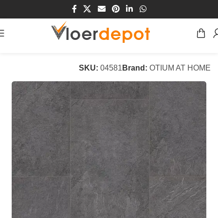
Home
/
Winkel
/
Vloeren
/
Laminaat Vloeren
SKU:
04581
Brand:
OTIUM AT HOME