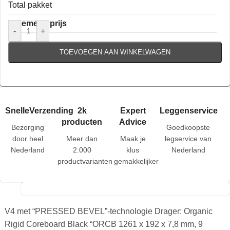
Total pakket
Algemene prijs
-
+
TOEVOEGEN AAN WINKELWAGEN
SnelleVerzending
2k
Expert
Leggenservice
producten
Advice
Bezorging
Goedkoopste
door heel
Meer dan
Maak je
legservice van
Nederland
2.000
klus
Nederland
productvarianten
gemakkelijker
V4 met “PRESSED BEVEL”-technologie Drager: Organic
Rigid Coreboard Black “ORCB 1261 x 192 x 7,8 mm, 9