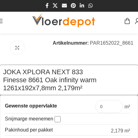
Home
/
Winkel
/
Vloeren
/
Laminaat Vloeren
Artikelnummer:
PAR1652022_8661
Klik om te vergroten
JOKA XPLORA NEXT 833
Finesse 8661 Oak infinity warm
1261x192x7,8mm 2,179m²
€
91,30
per pak
Gewenste oppervlakte
m²
Snijmarge meenemen
Pakinhoud per pakket
2,179 m²