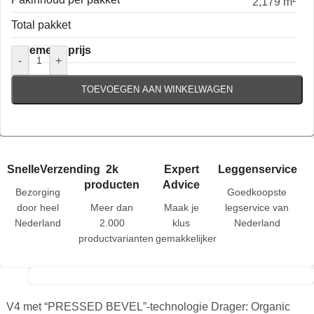
2,179 m²
Total pakket
Algemene prijs
-
+
TOEVOEGEN AAN WINKELWAGEN
SnelleVerzending
2k
Expert
Leggenservice
producten
Advice
Bezorging
Goedkoopste
door heel
Meer dan
Maak je
legservice van
Nederland
2.000
klus
Nederland
productvarianten
gemakkelijker
V4 met “PRESSED BEVEL”-technologie Drager: Organic