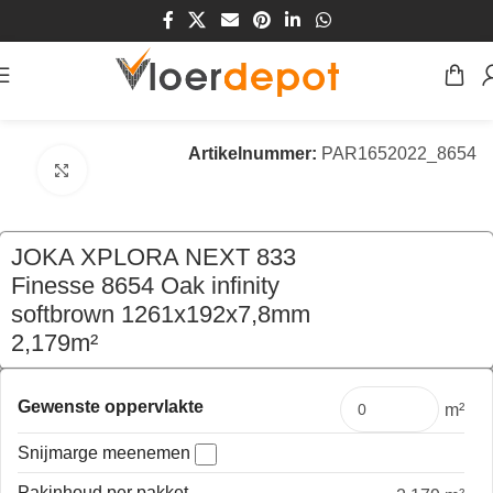
Home
/
Winkel
/
Vloeren
/
Laminaat Vloeren
Artikelnummer:
PAR1652022_8654
Klik om te vergroten
JOKA XPLORA NEXT 833
Finesse 8654 Oak infinity
softbrown 1261x192x7,8mm
2,179m²
€
91,30
per pak
Gewenste oppervlakte
m²
Snijmarge meenemen
Pakinhoud per pakket