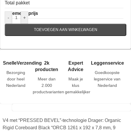
Total pakket
Algemene prijs
-
+
TOEVOEGEN AAN WINKELWAGEN
SnelleVerzending
2k
Expert
Leggenservice
producten
Advice
Bezorging
Goedkoopste
door heel
Meer dan
Maak je
legservice van
Nederland
2.000
klus
Nederland
productvarianten
gemakkelijker
V4 met “PRESSED BEVEL”-technologie Drager: Organic
Rigid Coreboard Black “ORCB 1261 x 192 x 7,8 mm, 9