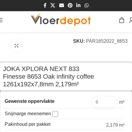
Home
/
Winkel
/
Vloeren
/
Laminaat Vloeren
SKU:
PAR1652022_8653
Klik om te vergroten
JOKA XPLORA NEXT 833
Finesse 8653 Oak infinity coffee
1261x192x7,8mm 2,179m²
€
91,30
per pak
Gewenste oppervlakte
m²
Snijmarge meenemen
Pakinhoud per pakket
2,179 m²