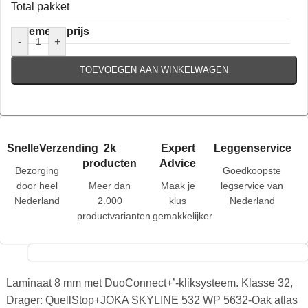
Total pakket
Algemene prijs
-
+
TOEVOEGEN AAN WINKELWAGEN
SnelleVerzending
2k
Expert
Leggenservice
producten
Advice
Bezorging
Goedkoopste
door heel
Meer dan
Maak je
legservice van
Nederland
2.000
klus
Nederland
productvarianten
gemakkelijker
Laminaat 8 mm met DuoConnect+’-kliksysteem. Klasse 32,
Drager: QuellStop+JOKA SKYLINE 532 WP 5632-Oak atlas