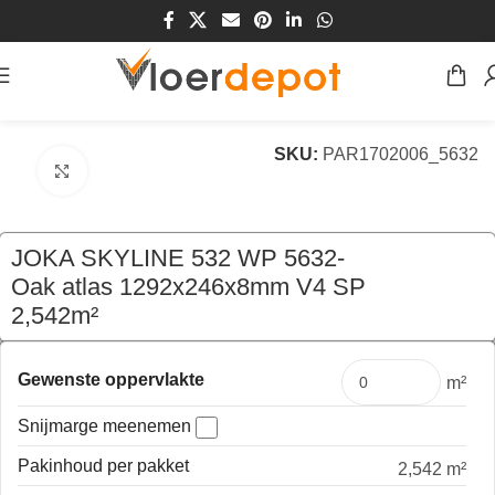
Home
/
Winkel
/
Vloeren
/
Laminaat Vloeren
SKU:
PAR1702006_5632
Klik om te vergroten
JOKA SKYLINE 532 WP 5632-
Oak atlas 1292x246x8mm V4 SP
2,542m²
€
44,46
per pak
Gewenste oppervlakte
m²
Snijmarge meenemen
Pakinhoud per pakket
2,542 m²