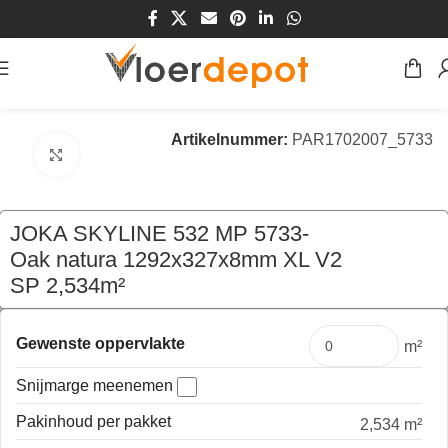
Home
/
Winkel
/
Vloeren
/
Laminaat Vloeren
Artikelnummer:
PAR1702007_5733
Klik om te vergroten
JOKA SKYLINE 532 MP 5733-
Oak natura 1292x327x8mm XL V2
SP 2,534m²
€
44,46
per pak
Gewenste oppervlakte
m²
Snijmarge meenemen
Pakinhoud per pakket
2,534 m²