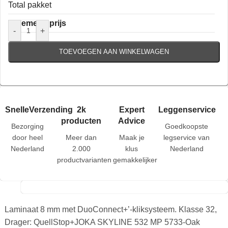
Total pakket
Algemene prijs
-
+
TOEVOEGEN AAN WINKELWAGEN
SnelleVerzending
2k
Expert
Leggenservice
producten
Advice
Bezorging
Goedkoopste
door heel
Meer dan
Maak je
legservice van
Nederland
2.000
klus
Nederland
productvarianten
gemakkelijker
Laminaat 8 mm met DuoConnect+’-kliksysteem. Klasse 32,
Drager: QuellStop+JOKA SKYLINE 532 MP 5733-Oak