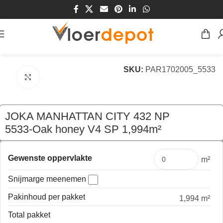
Home
/
Winkel
/
Vloeren
/
Laminaat Vloeren
SKU:
PAR1702005_5533
Klik om te vergroten
JOKA MANHATTAN CITY 432 NP
5533-Oak honey V4 SP 1,994m²
€
21,00
per pak
Gewenste oppervlakte
m²
Snijmarge meenemen
Pakinhoud per pakket
1,994 m²
Total pakket