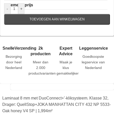
Algemene prijs
-
+
TOEVOEGEN AAN WINKELWAGEN
SnelleVerzending
2k
Expert
Leggenservice
producten
Advice
Bezorging
Goedkoopste
door heel
Meer dan
Maak je
legservice van
Nederland
2.000
klus
Nederland
productvarianten
gemakkelijker
Laminaat 8 mm met DuoConnect+’-kliksysteem. Klasse 32,
Drager: QuellStop+JOKA MANHATTAN CITY 432 NP 5533-
Oak honey V4 SP | 1,994m²