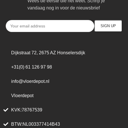
Wees de eerste die het weet. Schrijf je
vandaag nog in voor de nieuwsbrief
Dijkstraat 72, 2675 AZ Honselersdijk
+31(0) 61 126 97 98
info@vloerdepot.nl
Vloerdepot
KVK:78767539
BTW:NL003377414B43