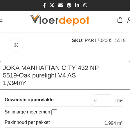
Home
/
Winkel
/
Vloeren
/
Laminaat Vloeren
SKU:
PAR1702005_5519
Klik om te vergroten
JOKA MANHATTAN CITY 432 NP
5519-Oak purelight V4 AS
1,994m²
€
21,00
per pak
Gewenste oppervlakte
m²
Snijmarge meenemen
Pakinhoud per pakket
1,994 m²