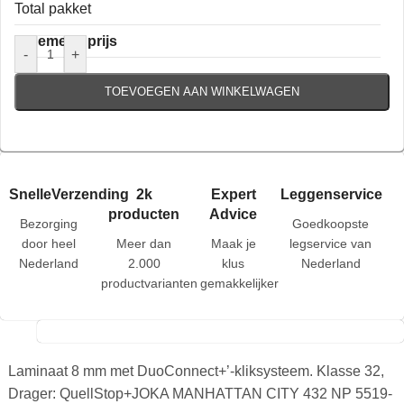
Total pakket
Algemene prijs
-
+
TOEVOEGEN AAN WINKELWAGEN
SnelleVerzending
2k
Expert
Leggenservice
producten
Advice
Bezorging
Goedkoopste
door heel
Meer dan
Maak je
legservice van
Nederland
2.000
klus
Nederland
productvarianten
gemakkelijker
Laminaat 8 mm met DuoConnect+’-kliksysteem. Klasse 32,
Drager: QuellStop+JOKA MANHATTAN CITY 432 NP 5519-