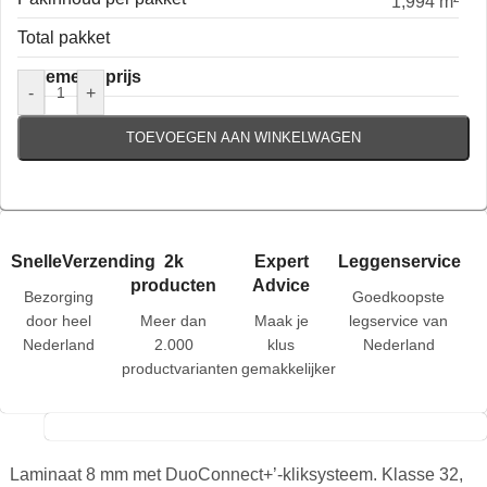
1,994 m²
Total pakket
Algemene prijs
-
+
TOEVOEGEN AAN WINKELWAGEN
SnelleVerzending
2k
Expert
Leggenservice
producten
Advice
Bezorging
Goedkoopste
door heel
Meer dan
Maak je
legservice van
Nederland
2.000
klus
Nederland
productvarianten
gemakkelijker
Laminaat 8 mm met DuoConnect+’-kliksysteem. Klasse 32,