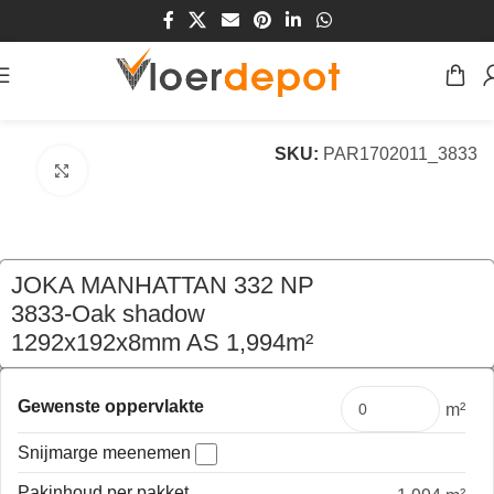
Home
/
Winkel
/
Vloeren
/
Laminaat Vloeren
SKU:
PAR1702011_3833
Klik om te vergroten
JOKA MANHATTAN 332 NP
3833-Oak shadow
1292x192x8mm AS 1,994m²
€
45,66
per pak
Gewenste oppervlakte
m²
Snijmarge meenemen
Pakinhoud per pakket