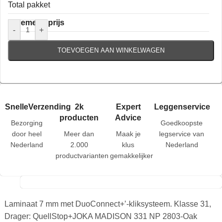
Total pakket
Algemene prijs
-
+
TOEVOEGEN AAN WINKELWAGEN
SnelleVerzending
2k
Expert
Leggenservice
producten
Advice
Bezorging
Goedkoopste
door heel
Meer dan
Maak je
legservice van
Nederland
2.000
klus
Nederland
productvarianten
gemakkelijker
Laminaat 7 mm met DuoConnect+’-kliksysteem. Klasse 31,
Drager: QuellStop+JOKA MADISON 331 NP 2803-Oak