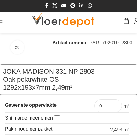
Home
/
Winkel
/
Vloeren
/
Laminaat Vloeren
Artikelnummer:
PAR1702010_2803
Klik om te vergroten
JOKA MADISON 331 NP 2803-
Oak polarwhite OS
1292x193x7mm 2,49m²
€
42,13
per pak
Gewenste oppervlakte
m²
Snijmarge meenemen
Pakinhoud per pakket
2,493 m²