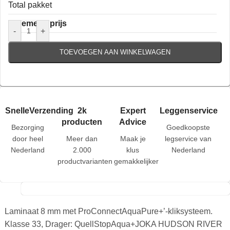
Total pakket
Algemene prijs
-
+
TOEVOEGEN AAN WINKELWAGEN
SnelleVerzending
2k
Expert
Leggenservice
producten
Advice
Bezorging
Goedkoopste
door heel
Meer dan
Maak je
legservice van
Nederland
2.000
klus
Nederland
productvarianten
gemakkelijker
Laminaat 8 mm met ProConnectAquaPure+’-kliksysteem.
Klasse 33, Drager: QuellStopAqua+JOKA HUDSON RIVER