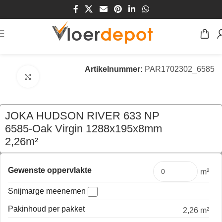
Home
/
Winkel
/
Vloeren
/
Laminaat Vloeren
Artikelnummer:
PAR1702302_6585
Klik om te vergroten
JOKA HUDSON RIVER 633 NP
6585-Oak Virgin 1288x195x8mm
2,26m²
€
67,57
per pak
Gewenste oppervlakte
m²
Snijmarge meenemen
Pakinhoud per pakket
2,26 m²