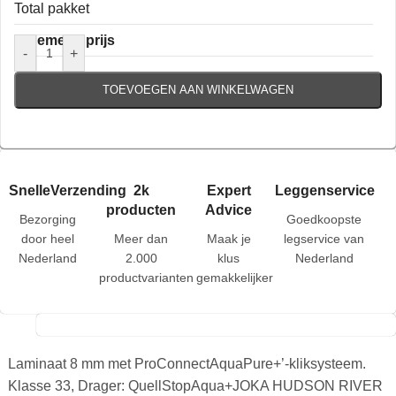
Total pakket
Algemene prijs
-
+
TOEVOEGEN AAN WINKELWAGEN
SnelleVerzending
2k
Expert
Leggenservice
producten
Advice
Bezorging
Goedkoopste
door heel
Meer dan
Maak je
legservice van
Nederland
2.000
klus
Nederland
productvarianten
gemakkelijker
Laminaat 8 mm met ProConnectAquaPure+’-kliksysteem.
Klasse 33, Drager: QuellStopAqua+JOKA HUDSON RIVER