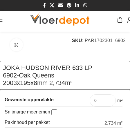
Home
/
Winkel
/
Vloeren
/
Laminaat Vloeren
SKU:
PAR1702301_6902
Klik om te vergroten
JOKA HUDSON RIVER 633 LP
6902-Oak Queens
2003x195x8mm 2,734m²
€
89,95
per pak
Gewenste oppervlakte
m²
Snijmarge meenemen
Pakinhoud per pakket
2,734 m²