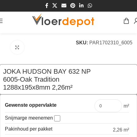
Home
/
Winkel
/
Vloeren
/
Laminaat Vloeren
SKU:
PAR1702310_6005
Klik om te vergroten
JOKA HUDSON BAY 632 NP
6005-Oak Tradition
1288x195x8mm 2,26m²
€
51,75
per pak
Gewenste oppervlakte
m²
Snijmarge meenemen
Pakinhoud per pakket
2,26 m²