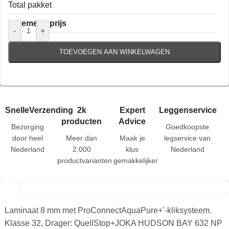
Total pakket
Algemene prijs
-
+
TOEVOEGEN AAN WINKELWAGEN
SnelleVerzending
2k
Expert
Leggenservice
producten
Advice
Bezorging
Goedkoopste
door heel
Meer dan
Maak je
legservice van
Nederland
2.000
klus
Nederland
productvarianten
gemakkelijker
Laminaat 8 mm met ProConnectAquaPure+’-kliksysteem.
Klasse 32, Drager: QuellStop+JOKA HUDSON BAY 632 NP