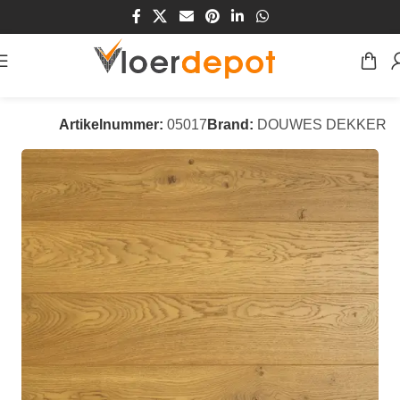
Home
/
Winkel
/
Vloeren
/
Laminaat Vloeren
Artikelnummer:
05017
Brand:
DOUWES DEKKER