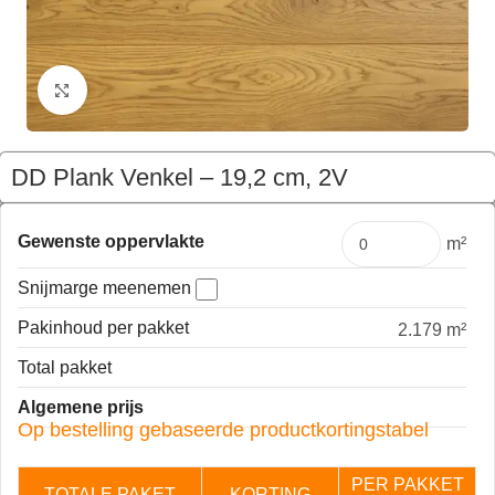
Klik om te vergroten
DD Plank Venkel – 19,2 cm, 2V
€
55,37
Pakket
Gewenste oppervlakte
m²
Snijmarge meenemen
Pakinhoud per pakket
2.179 m²
Total pakket
Algemene prijs
Op bestelling gebaseerde productkortingstabel
PER PAKKET
TOTALE PAKET
KORTING