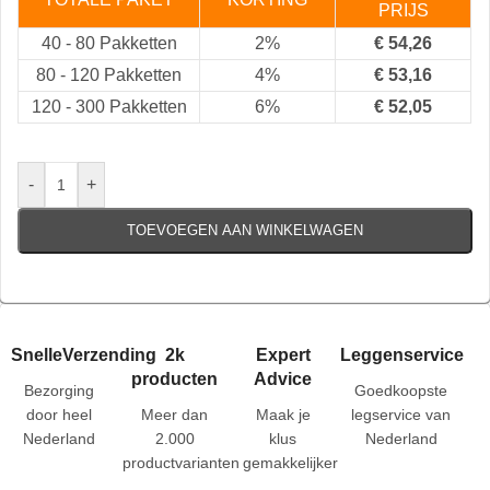
PRIJS
40
-
80 Pakketten
2%
€
54,26
80
-
120 Pakketten
4%
€
53,16
120
-
300 Pakketten
6%
€
52,05
-
+
TOEVOEGEN AAN WINKELWAGEN
SnelleVerzending
2k
Expert
Leggenservice
producten
Advice
Bezorging
Goedkoopste
door heel
Meer dan
Maak je
legservice van
Nederland
2.000
klus
Nederland
productvarianten
gemakkelijker