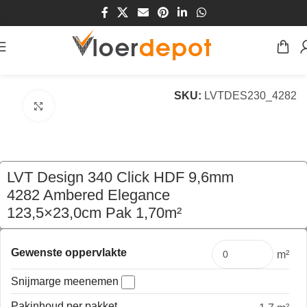
Home
/
Winkel
/
Vloeren
/
Kurk
/
Klik Kurk
SKU:
LVTDES230_4282
Klik om te vergroten
LVT Design 340 Click HDF 9,6mm
4282 Ambered Elegance
123,5×23,0cm Pak 1,70m²
€
69,70
per pak
Gewenste oppervlakte
m²
Snijmarge meenemen
Pakinhoud per pakket