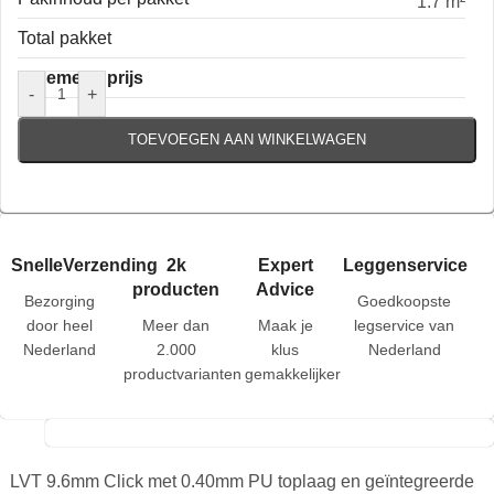
1.7 m²
Total pakket
Algemene prijs
-
+
TOEVOEGEN AAN WINKELWAGEN
SnelleVerzending
2k
Expert
Leggenservice
producten
Advice
Bezorging
Goedkoopste
door heel
Meer dan
Maak je
legservice van
Nederland
2.000
klus
Nederland
productvarianten
gemakkelijker
LVT 9.6mm Click met 0.40mm PU toplaag en geïntegreerde