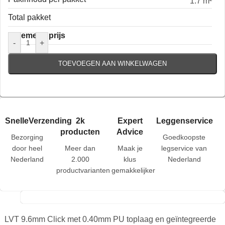
1.7 m²
Total pakket
Algemene prijs
-
+
TOEVOEGEN AAN WINKELWAGEN
SnelleVerzending
2k
Expert
Leggenservice
producten
Advice
Bezorging
Goedkoopste
door heel
Meer dan
Maak je
legservice van
Nederland
2.000
klus
Nederland
productvarianten
gemakkelijker
LVT 9.6mm Click met 0.40mm PU toplaag en geïntegreerde