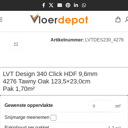
Home
/
Winkel
/
Vloeren
/
Kurk
/
Klik Kurk
Artikelnummer:
LVTDES230_4276
Klik om te vergroten
LVT Design 340 Click HDF 9,6mm
4276 Tawny Oak 123,5×23,0cm
Pak 1,70m²
€
69,70
per pak
Gewenste oppervlakte
m²
Snijmarge meenemen
Pakinhoud per pakket