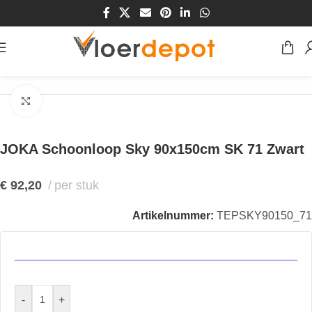
Home
/
Winkel
/
Vloeren
/
Entree-matten
/
Schoonloop
Klik om te vergroten
JOKA Schoonloop Sky 90x150cm SK 71 Zwart
€
92,20
per stuk
Artikelnummer:
TEPSKY90150_71
-
+