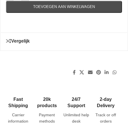
TOEVOEGEN AAN WINKELWAGEN
Vergelijk
Fast
20k
24/7
2-day
Shipping
products
Support
Delivery
Carrier
Payment
Unlimited help
Track or off
information
methods
desk
orders