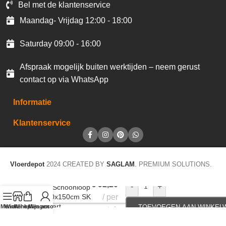
Bel met de klantenservice
Maandag- Vrijdag 12:00 - 18:00
Saturday 09:00 - 16:00
Afspraak mogelijk buiten werktijden – neem gerust
contact op via WhatsApp
Informatie
Klantenservice
Vloerdepot
2024 CREATED BY
SAGLAM
. PREMIUM SOLUTIONS.
€
92,20
-
+
JOKA Schoonloop
Sky 90x150cm SK
per
71 Zwart
Menu
Winkel op
Winkelwagen
Mijn account
TOEVOEGEN AAN WINKEL
stuk