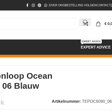
OVER ONS
BESTELLING VOLGEN
CONTACT
€
0,
EXPERT ADVICE
EXPERT ADVICE
nloop Ocean
 06 Blauw
uk
Artikelnummer:
TEPOC6090_06