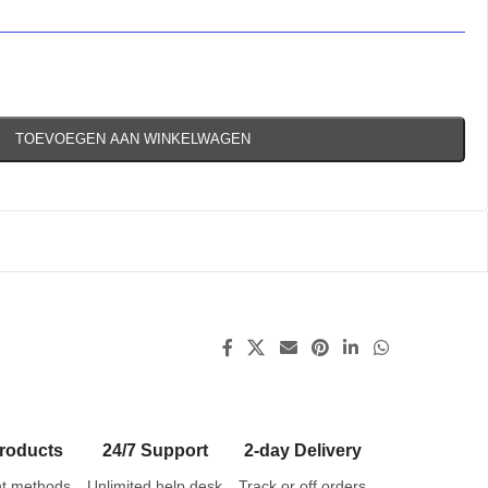
TOEVOEGEN AAN WINKELWAGEN
roducts
24/7 Support
2-day Delivery
t methods
Unlimited help desk
Track or off orders