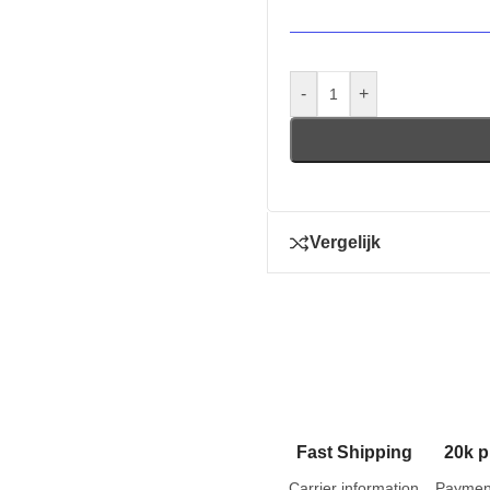
-
+
Vergelijk
Fast Shipping
20k p
Carrier information
Paymen