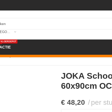
SELECTEER CATEGORIE
VLOERDEPOT
ACTIE
nloop Ocean 60x90cm OC 06 Blauw
JOKA Schoo
60x90cm OC
€
48,20
per st