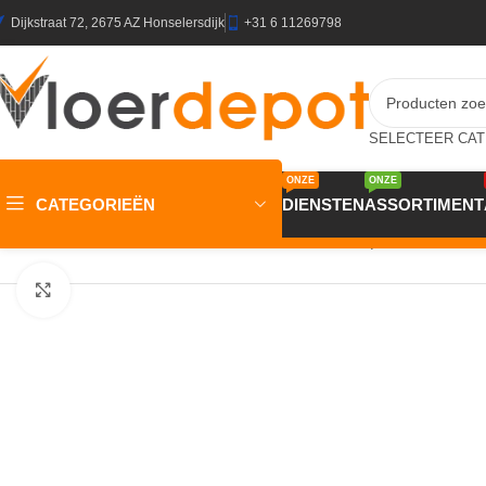
Dijkstraat 72, 2675 AZ Honselersdijk
+31 6 11269798
ONZE
ONZE
CATEGORIEËN
DIENSTEN
ASSORTIMENT
Home
/
Winkel
/
Vloeren
/
Entree-matten
/
Schoonloop
/
JOKA Schoo
Klik om te vergroten