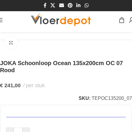
Home
/
Winkel
/
Vloeren
/
Entree-matten
/
Schoonloop
Klik om te vergroten
JOKA Schoonloop Ocean 135x200cm OC 07
Rood
€
241,00
per stuk
SKU:
TEPOC135200_07