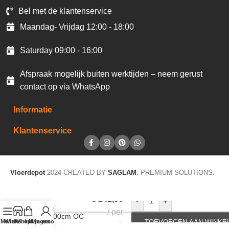
Bel met de klantenservice
Maandag- Vrijdag 12:00 - 18:00
Saturday 09:00 - 16:00
Afspraak mogelijk buiten werktijden – neem gerust
contact op via WhatsApp
Informatie
Klantenservice
Vloerdepot
2024 CREATED BY
SAGLAM
. PREMIUM SOLUTIONS.
JOKA Schoonloop
€
241,00
-
+
Ocean
per
135x200cm OC
Menu
Winkel op
Winkelwagen
Mijn account
TOEVOEGEN AAN WINKE
stuk
07 Rood