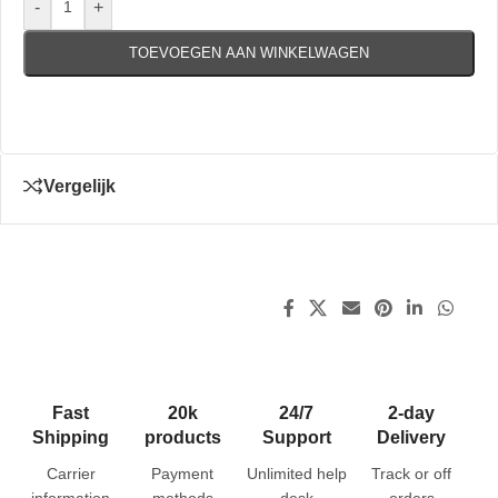
-
+
TOEVOEGEN AAN WINKELWAGEN
Vergelijk
Fast
20k
24/7
2-day
Shipping
products
Support
Delivery
Carrier
Payment
Unlimited help
Track or off
information
methods
desk
orders