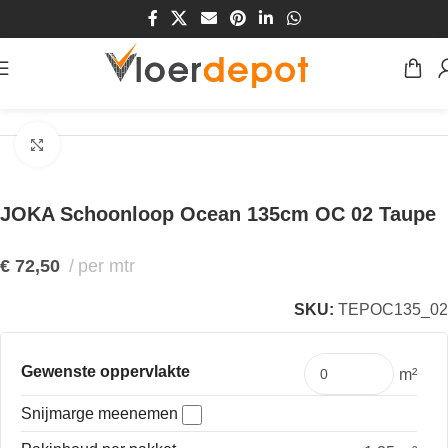
Home
/
Winkel
/
Vloeren
/
Entree-matten
/
Schoonloop
Klik om te vergroten
JOKA Schoonloop Ocean 135cm OC 02 Taupe
€
72,50
per mtr
SKU:
TEPOC135_02
Gewenste oppervlakte
m²
Snijmarge meenemen