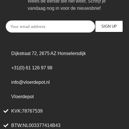
Wees de eerste die het weet. Schrijf je
vandaag nog in voor de nieuwsbrief
Dijkstraat 72, 2675 AZ Honselersdijk
+31(0) 61 126 97 98
info@vloerdepot.nl
Vloerdepot
KVK:78767539
BTW:NL003377414B43