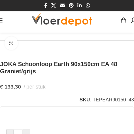
Home
/
Winkel
/
Vloeren
/
Entree-matten
/
Schoonloop
Klik om te vergroten
JOKA Schoonloop Earth 90x150cm EA 48
Graniet/grijs
€
133,30
per stuk
SKU:
TEPEAR90150_48