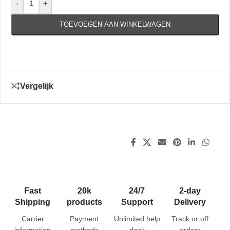
-
+
TOEVOEGEN AAN WINKELWAGEN
Vergelijk
Fast
20k
24/7
2-day
Shipping
products
Support
Delivery
Carrier
Payment
Unlimited help
Track or off
information
methods
desk
orders