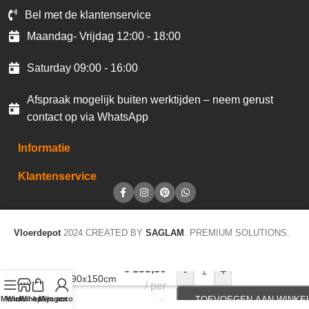
Bel met de klantenservice
Maandag- Vrijdag 12:00 - 18:00
Saturday 09:00 - 16:00
Afspraak mogelijk buiten werktijden – neem gerust
contact op via WhatsApp
Informatie
Klantenservice
Vloerdepot
2024 CREATED BY
SAGLAM
. PREMIUM SOLUTIONS.
JOKA Schoonloop
€
133,30
-
+
Earth 90x150cm
per
EA 48
Menu
Winkel op
Winkelwagen
Mijn account
TOEVOEGEN AAN WINKE
stuk
Graniet/grijs