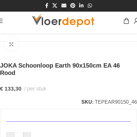
Home
/
Winkel
/
Vloeren
/
Entree-matten
/
Schoonloop
Klik om te vergroten
JOKA Schoonloop Earth 90x150cm EA 46
Rood
€
133,30
per stuk
SKU:
TEPEAR90150_46