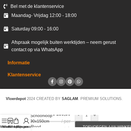
Bel met de klantenservice
Maandag- Vrijdag 12:00 - 18:00
Saturday 09:00 - 16:00
Afspraak mogelijk buiten werktijden – neem gerust
contact op via WhatsApp
Informatie
Klantenservice
Vloerdepot
2024 CREATED BY
SAGLAM
. PREMIUM SOLUTIONS.
€
133,30
-
+
JOKA Schoonloop
Earth 90x150cm
per
EA 46 Rood
Menu
Winkel op
Winkelwagen
Mijn account
TOEVOEGEN AAN WINKE
stuk