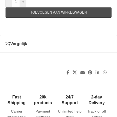
-
+
TOEVOEGEN AAN WINKELWAGEN
Vergelijk
Fast
20k
24/7
2-day
Shipping
products
Support
Delivery
Carrier
Payment
Unlimited help
Track or off
information
methods
desk
orders