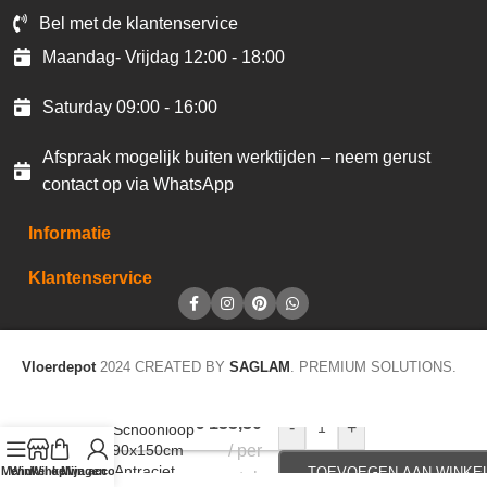
Bel met de klantenservice
Maandag- Vrijdag 12:00 - 18:00
Saturday 09:00 - 16:00
Afspraak mogelijk buiten werktijden – neem gerust
contact op via WhatsApp
Informatie
Klantenservice
Vloerdepot
2024 CREATED BY
SAGLAM
. PREMIUM SOLUTIONS.
€
133,30
-
+
JOKA Schoonloop
Earth 90x150cm
per
EA 41 Antraciet
Menu
Winkel op
Winkelwagen
Mijn account
TOEVOEGEN AAN WINKE
stuk