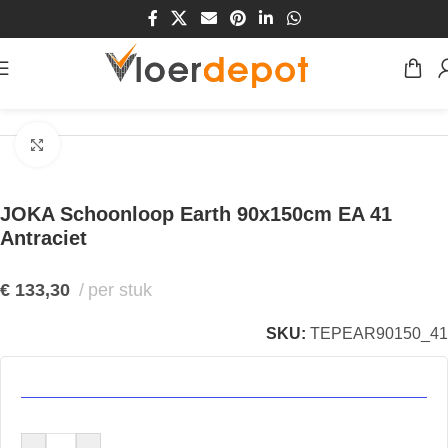
Home
/
Winkel
/
Vloeren
/
Entree-matten
/
Schoonloop
Klik om te vergroten
JOKA Schoonloop Earth 90x150cm EA 41
Antraciet
€
133,30
per stuk
SKU:
TEPEAR90150_41