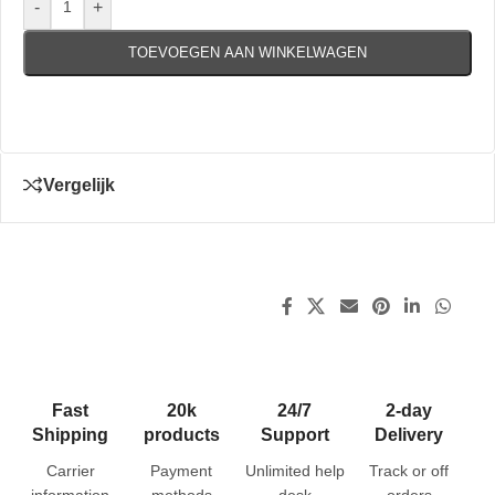
-
+
TOEVOEGEN AAN WINKELWAGEN
Vergelijk
Fast
20k
24/7
2-day
Shipping
products
Support
Delivery
Carrier
Payment
Unlimited help
Track or off
information
methods
desk
orders