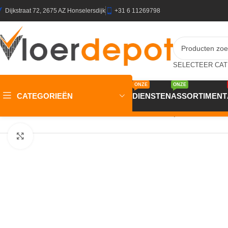
Dijkstraat 72, 2675 AZ Honselersdijk
+31 6 11269798
ONZE
ONZE
CATEGORIEËN
DIENSTEN
ASSORTIMENT
Home
/
Winkel
/
Vloeren
/
Entree-matten
/
Schoonloop
/
JOKA Schoon
Klik om te vergroten