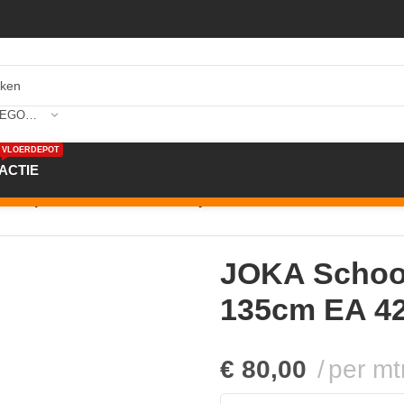
SELECTEER CATEGORIE
VLOERDEPOT
ACTIE
loop Earth 135cm EA 42 Grijs/bruin
JOKA Schoo
135cm EA 42 
€
80,00
per mt