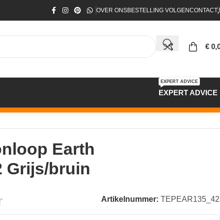
OVER ONS
BESTELLING VOLGEN
CONTACT
€
0,
EXPERT ADVICE
EXPERT ADVICE
nloop Earth
Grijs/bruin
r
Artikelnummer:
TEPEAR135_42