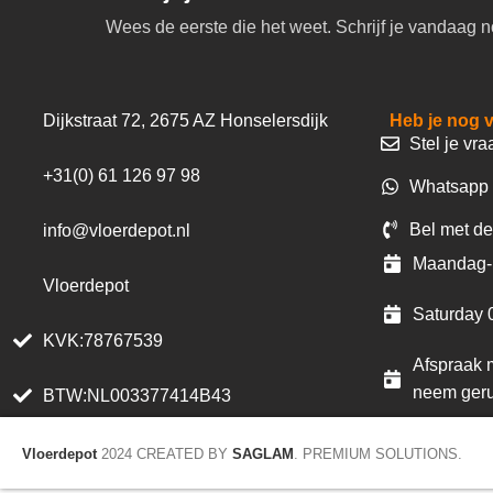
Wees de eerste die het weet. Schrijf je vandaag n
Dijkstraat 72, 2675 AZ Honselersdijk
Heb je nog 
Stel je vra
+31(0) 61 126 97 98
Whatsapp 
Bel met de
info@vloerdepot.nl
Maandag- 
Vloerdepot
Saturday 
KVK:78767539
Afspraak m
neem geru
BTW:NL003377414B43
Vloerdepot
2024 CREATED BY
SAGLAM
. PREMIUM SOLUTIONS.