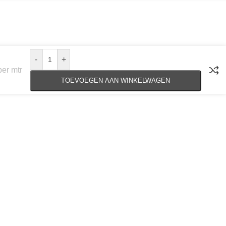
-
+
per mtr
TOEVOEGEN AAN WINKELWAGEN