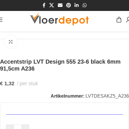
Home
/
Winkel
/
Vloeren
/
Accentstrip
Klik om te vergroten
Accentstrip LVT Design 555 23-6 black 6mm
91,5cm A236
€
1,32
per stuk
Artikelnummer:
LVTDESAKZ5_A236