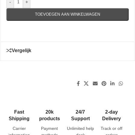
-
+
TOEVOEGEN AAN WINKELWAGEN
Vergelijk
Fast
20k
24/7
2-day
Shipping
products
Support
Delivery
Carrier
Payment
Unlimited help
Track or off
information
methods
desk
orders