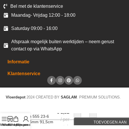
Bel met de klantenservice
Maandag- Vrijdag 12:00 - 18:00
Saturday 09:00 - 16:00
Afspraak mogelijk buiten werktijden – neem gerust
contact op via WhatsApp
Informatie
Klantenservice
Vloerdepot
2024 CREATED BY
SAGLAM
. PREMIUM SOLUTIONS.
Accentstrip LVT
-
+
€
1,32
Design 555 23-6
per
black 6mm 91,5cm
TOEVOEGEN AAN
Menu
Winkel op
Winkelwagen
Mijn account
stuk
A236
WINKELWAGEN