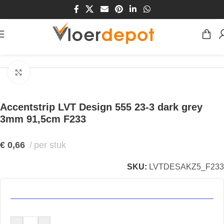
Home
/
Winkel
/
Vloeren
/
Accentstrip
Klik om te vergroten
Accentstrip LVT Design 555 23-3 dark grey
3mm 91,5cm F233
€
0,66
per stuk
SKU:
LVTDESAKZ5_F233