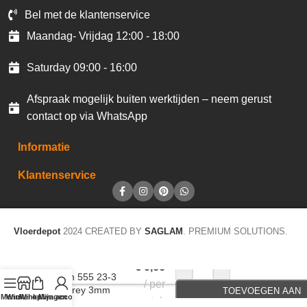
Bel met de klantenservice
Maandag- Vrijdag 12:00 - 18:00
Saturday 09:00 - 16:00
Afspraak mogelijk buiten werktijden – neem gerust
contact op via WhatsApp
Informatie
Klantenservice
Vloerdepot
2024 CREATED BY
SAGLAM
. PREMIUM SOLUTIONS.
Accentstrip LVT
-
+
€
0,66
Design 555 23-3
per
dark grey 3mm
TOEVOEGEN AAN
Menu
Winkel op
Winkelwagen
Mijn account
stuk
91,5cm F233
WINKELWAGEN