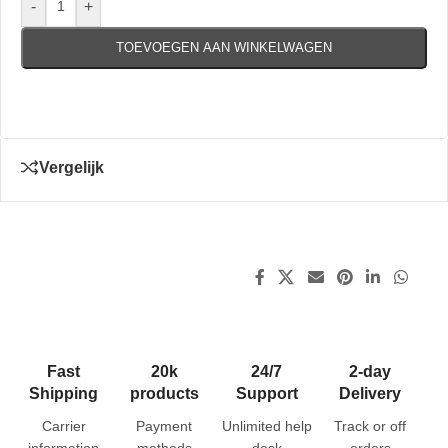
-
+
TOEVOEGEN AAN WINKELWAGEN
Vergelijk
Fast
20k
24/7
2-day
Shipping
products
Support
Delivery
Carrier
Payment
Unlimited help
Track or off
information
methods
desk
orders