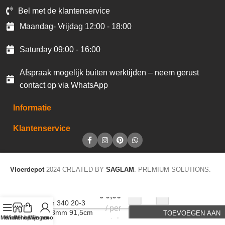
Bel met de klantenservice
Maandag- Vrijdag 12:00 - 18:00
Saturday 09:00 - 16:00
Afspraak mogelijk buiten werktijden – neem gerust
contact op via WhatsApp
Informatie
Klantenservice
Vloerdepot
2024 CREATED BY
SAGLAM
. PREMIUM SOLUTIONS.
Accentstrip LVT
-
+
€
0,66
Design 340 20-3
per
silver 3mm 91,5cm
TOEVOEGEN AAN
Menu
Winkel op
Winkelwagen
Mijn account
stuk
E203
WINKELWAGEN