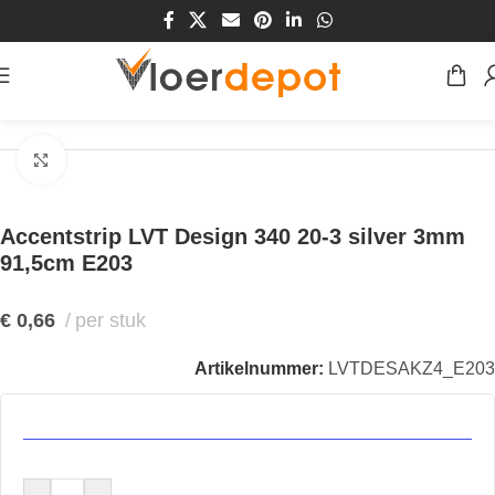
Home
/
Winkel
/
Vloeren
/
Accentstrip
Klik om te vergroten
Accentstrip LVT Design 340 20-3 silver 3mm
91,5cm E203
€
0,66
per stuk
Artikelnummer:
LVTDESAKZ4_E203