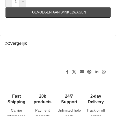
-
+
TOEVOEGEN AAN WINKELWAGEN
Vergelijk
Fast
20k
24/7
2-day
Shipping
products
Support
Delivery
Carrier
Payment
Unlimited help
Track or off
information
methods
desk
orders