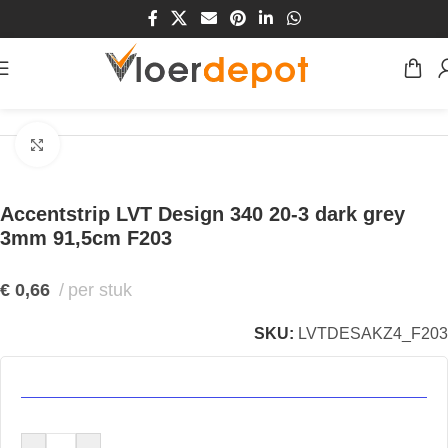
Home
/
Winkel
/
Vloeren
/
Accentstrip
Klik om te vergroten
Accentstrip LVT Design 340 20-3 dark grey
3mm 91,5cm F203
€
0,66
per stuk
SKU:
LVTDESAKZ4_F203