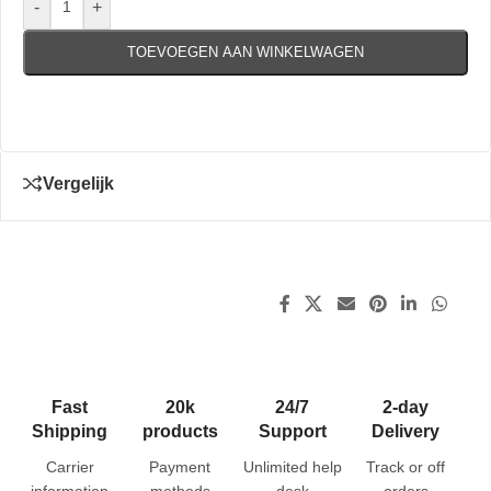
-
+
TOEVOEGEN AAN WINKELWAGEN
Vergelijk
Fast
20k
24/7
2-day
Shipping
products
Support
Delivery
Carrier
Payment
Unlimited help
Track or off
information
methods
desk
orders