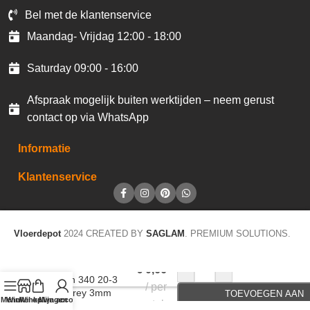
Bel met de klantenservice
Maandag- Vrijdag 12:00 - 18:00
Saturday 09:00 - 16:00
Afspraak mogelijk buiten werktijden – neem gerust
contact op via WhatsApp
Informatie
Klantenservice
Vloerdepot
2024 CREATED BY
SAGLAM
. PREMIUM SOLUTIONS.
Accentstrip LVT
-
+
€
0,66
Design 340 20-3
per
dark grey 3mm
TOEVOEGEN AAN
Menu
Winkel op
Winkelwagen
Mijn account
stuk
91,5cm F203
WINKELWAGEN