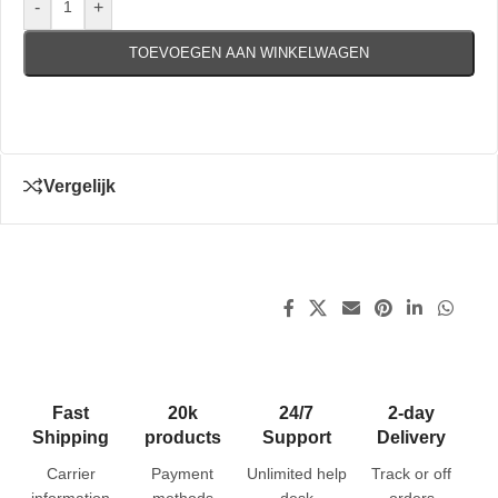
-
+
TOEVOEGEN AAN WINKELWAGEN
Vergelijk
Fast
20k
24/7
2-day
Shipping
products
Support
Delivery
Carrier
Payment
Unlimited help
Track or off
information
methods
desk
orders