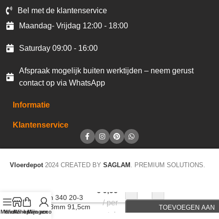
Bel met de klantenservice
Maandag- Vrijdag 12:00 - 18:00
Saturday 09:00 - 16:00
Afspraak mogelijk buiten werktijden – neem gerust
contact op via WhatsApp
Informatie
Klantenservice
Vloerdepot
2024 CREATED BY
SAGLAM
. PREMIUM SOLUTIONS.
Accentstrip LVT
-
+
€
0,66
Design 340 20-3
per
black 3mm 91,5cm
TOEVOEGEN AAN
Menu
Winkel op
Winkelwagen
Mijn account
stuk
A203
WINKELWAGEN