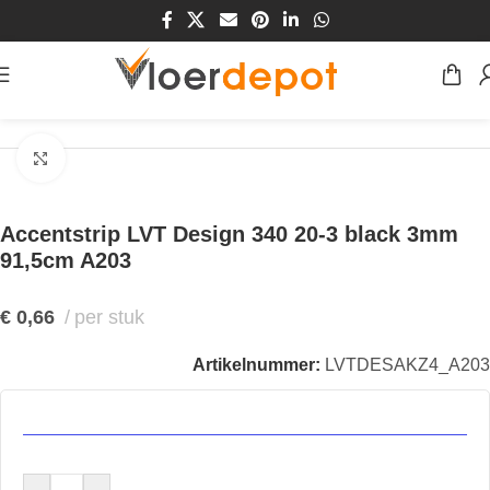
Home
/
Winkel
/
Vloeren
/
Accentstrip
Klik om te vergroten
Accentstrip LVT Design 340 20-3 black 3mm
91,5cm A203
€
0,66
per stuk
Artikelnummer:
LVTDESAKZ4_A203