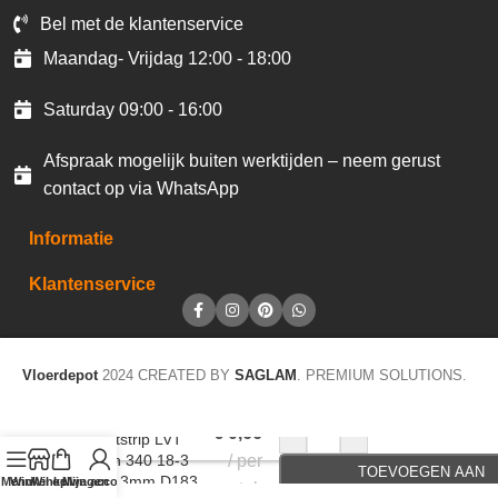
Bel met de klantenservice
Maandag- Vrijdag 12:00 - 18:00
Saturday 09:00 - 16:00
Afspraak mogelijk buiten werktijden – neem gerust
contact op via WhatsApp
Informatie
Klantenservice
Vloerdepot
2024 CREATED BY
SAGLAM
. PREMIUM SOLUTIONS.
-
+
€
0,66
Accentstrip LVT
Design 340 18-3
per
TOEVOEGEN AAN
brown 3mm D183
Menu
Winkel op
Winkelwagen
Mijn account
stuk
WINKELWAGEN