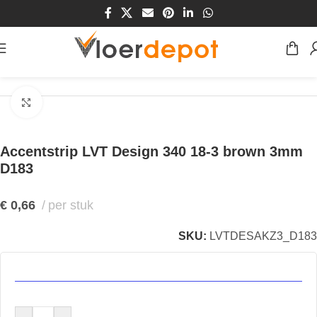
Home
/
Winkel
/
Vloeren
/
Accentstrip
Klik om te vergroten
Accentstrip LVT Design 340 18-3 brown 3mm
D183
€
0,66
per stuk
SKU:
LVTDESAKZ3_D183