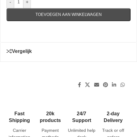
-
+
TOEVOEGEN AAN WINKELWAGEN
Vergelijk
Fast
20k
24/7
2-day
Shipping
products
Support
Delivery
Carrier
Payment
Unlimited help
Track or off
information
methods
desk
orders