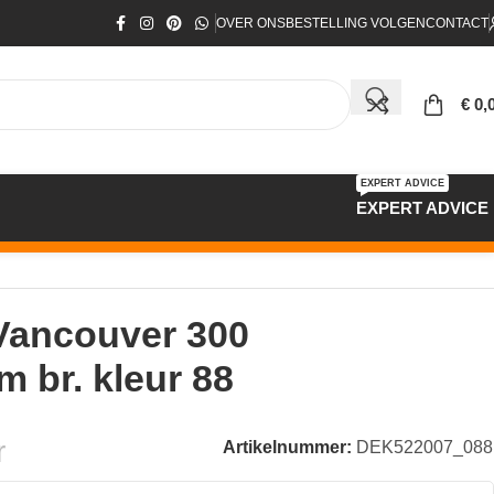
OVER ONS
BESTELLING VOLGEN
CONTACT
€
0,
EXPERT ADVICE
EXPERT ADVICE
 Vancouver 300
 br. kleur 88
r
Artikelnummer:
DEK522007_088