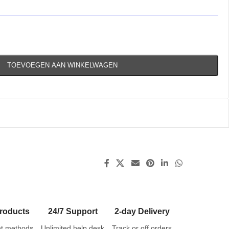
TOEVOEGEN AAN WINKELWAGEN
roducts
24/7 Support
2-day Delivery
t methods
Unlimited help desk
Track or off orders