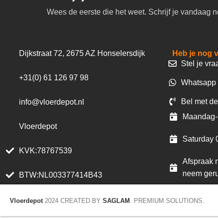
Wees de eerste die het weet. Schrijf je vandaag n
Dijkstraat 72, 2675 AZ Honselersdijk
Heb je nog 
Stel je vra
+31(0) 61 126 97 98
Whatsapp 
Bel met de
info@vloerdepot.nl
Maandag- 
Vloerdepot
Saturday 
KVK:78767539
Afspraak m
neem geru
BTW:NL003377414B43
Vloerdepot
2024 CREATED BY
SAGLAM
. PREMIUM SOLUTIONS.