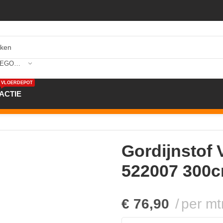
SELECTEER CATEGORIE
VLOERDEPOT
ACTIE
300 522007 300cm br. kleur 88
Gordijnstof
522007 300cm
€
76,90
per mt