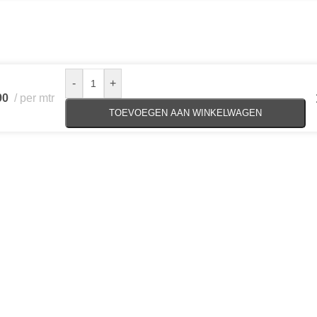
-
+
90
per mtr
TOEVOEGEN AAN WINKELWAGEN