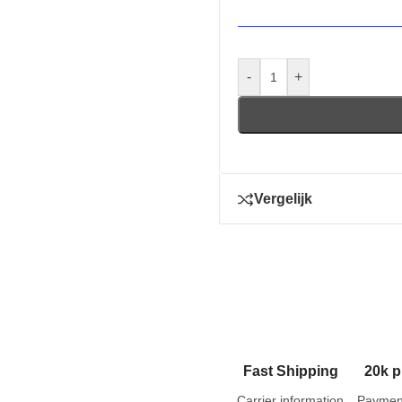
-
+
Vergelijk
Fast Shipping
20k p
Carrier information
Paymen