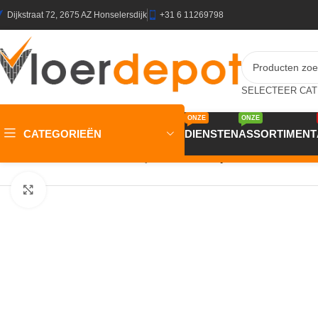
Dijkstraat 72, 2675 AZ Honselersdijk
+31 6 11269798
ONZE
ONZE
CATEGORIEËN
DIENSTEN
ASSORTIMENT
Home
/
Winkel
/
Vensters
/
Gordijnstoffen
/
Gordijnstof Vancouver 
Klik om te vergroten