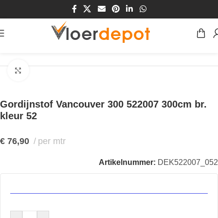
Home
/
Winkel
/
Vensters
/
Gordijnstoffen
Klik om te vergroten
Gordijnstof Vancouver 300 522007 300cm br.
kleur 52
€
76,90
per mtr
Artikelnummer:
DEK522007_052