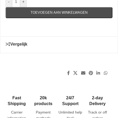
-
+
TOEVOEGEN AAN WINKELWAGEN
Vergelijk
Fast
20k
24/7
2-day
Shipping
products
Support
Delivery
Carrier
Payment
Unlimited help
Track or off
information
methods
desk
orders