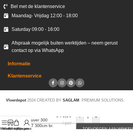
Bel met de klantenservice
Maandag- Vrijdag 12:00 - 18:00
Saturday 09:00 - 16:00
Afspraak mogelijk buiten werktijden – neem gerust
contact op via WhatsApp
Informatie
Klantenservice
Vloerdepot
2024 CREATED BY
SAGLAM
. PREMIUM SOLUTIONS.
Gordijnstof
€
76,90
-
+
Vancouver 300
per
522007 300cm br.
Menu
Winkel op
Winkelwagen
Mijn account
TOEVOEGEN AAN WINKE
mtr
kleur 52