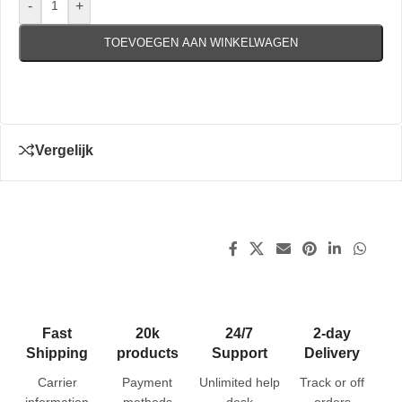
-
+
TOEVOEGEN AAN WINKELWAGEN
Vergelijk
Fast
20k
24/7
2-day
Shipping
products
Support
Delivery
Carrier
Payment
Unlimited help
Track or off
information
methods
desk
orders