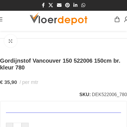
Home
/
Winkel
/
Vensters
/
Gordijnstoffen
Klik om te vergroten
Gordijnstof Vancouver 150 522006 150cm br.
kleur 780
€
35,90
per mtr
SKU:
DEK522006_780