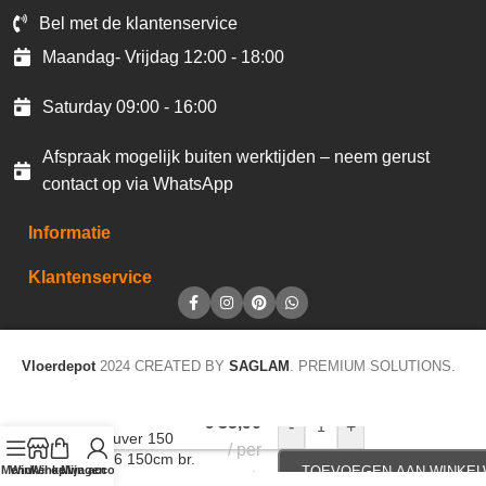
Bel met de klantenservice
Maandag- Vrijdag 12:00 - 18:00
Saturday 09:00 - 16:00
Afspraak mogelijk buiten werktijden – neem gerust
contact op via WhatsApp
Informatie
Klantenservice
Vloerdepot
2024 CREATED BY
SAGLAM
. PREMIUM SOLUTIONS.
Gordijnstof
€
35,90
-
+
Vancouver 150
per
522006 150cm br.
Menu
Winkel op
Winkelwagen
Mijn account
TOEVOEGEN AAN WINKE
mtr
kleur 780