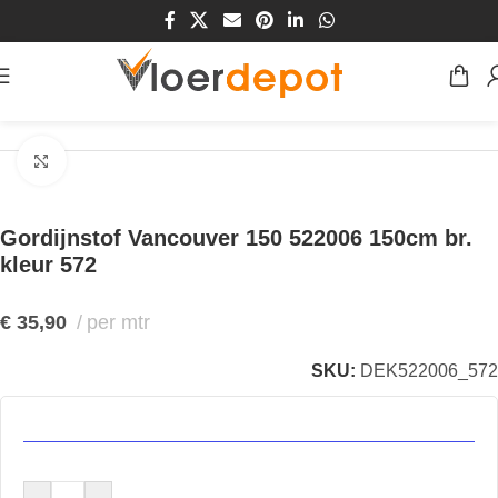
Home
/
Winkel
/
Vensters
/
Gordijnstoffen
Klik om te vergroten
Gordijnstof Vancouver 150 522006 150cm br.
kleur 572
€
35,90
per mtr
SKU:
DEK522006_572