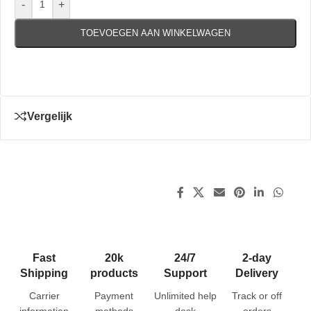
-
+
TOEVOEGEN AAN WINKELWAGEN
Vergelijk
Fast
20k
24/7
2-day
Shipping
products
Support
Delivery
Carrier
Payment
Unlimited help
Track or off
information
methods
desk
orders