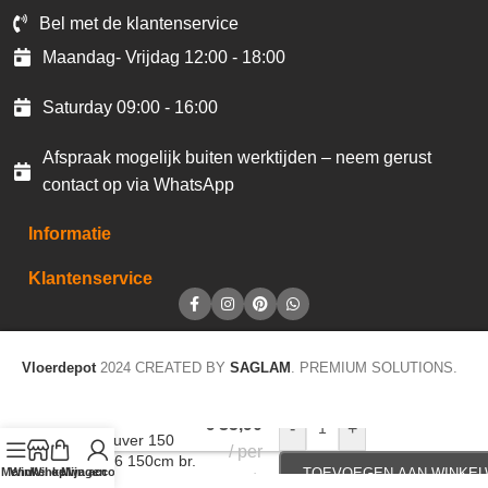
Bel met de klantenservice
Maandag- Vrijdag 12:00 - 18:00
Saturday 09:00 - 16:00
Afspraak mogelijk buiten werktijden – neem gerust
contact op via WhatsApp
Informatie
Klantenservice
Vloerdepot
2024 CREATED BY
SAGLAM
. PREMIUM SOLUTIONS.
Gordijnstof
€
35,90
-
+
Vancouver 150
per
522006 150cm br.
Menu
Winkel op
Winkelwagen
Mijn account
TOEVOEGEN AAN WINKE
mtr
kleur 572