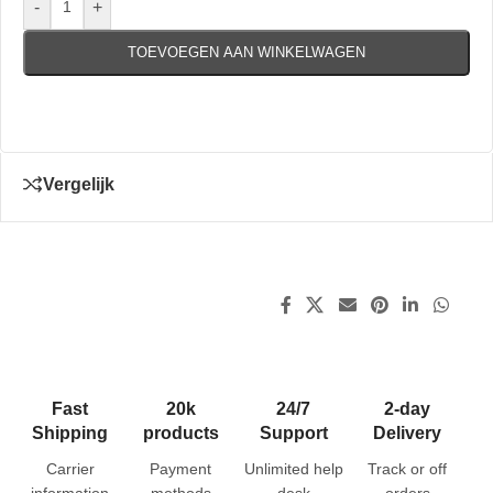
-
+
TOEVOEGEN AAN WINKELWAGEN
Vergelijk
Fast
20k
24/7
2-day
Shipping
products
Support
Delivery
Carrier
Payment
Unlimited help
Track or off
information
methods
desk
orders