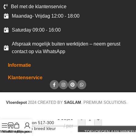
Bel met de klantenservice
Maandag- Vrijdag 12:00 - 18:00
Saturday 09:00 - 16:00
Afspraak mogelijk buiten werktijden – neem gerust
contact op via WhatsApp
Informatie
Klantenservice
Vloerdepot
2024 CREATED BY
SAGLAM
. PREMIUM SOLUTIONS.
Gordijnstof
€
99,90
-
+
Hamilton 517-300
per
300cm breed kleur
Menu
Winkel op
Winkelwagen
Mijn account
TOEVOEGEN AAN WINKE
mtr
59