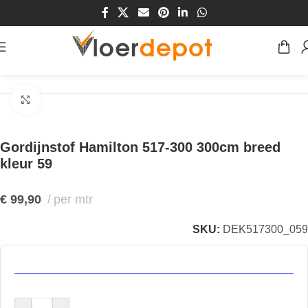
Home
/
Winkel
/
Vensters
/
Gordijnstoffen
Klik om te vergroten
Gordijnstof Hamilton 517-300 300cm breed
kleur 59
€
99,90
per mtr
SKU:
DEK517300_059