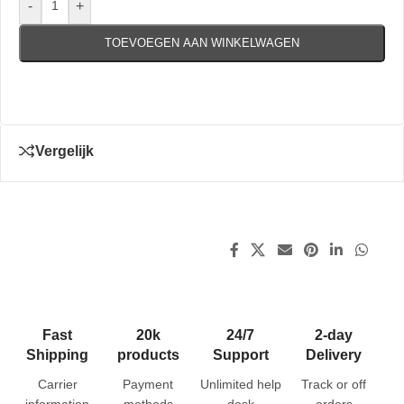
-
+
TOEVOEGEN AAN WINKELWAGEN
Vergelijk
Fast
20k
24/7
2-day
Shipping
products
Support
Delivery
Carrier
Payment
Unlimited help
Track or off
information
methods
desk
orders