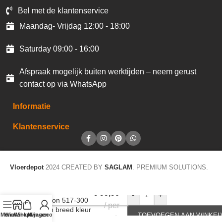
Bel met de klantenservice
Maandag- Vrijdag 12:00 - 18:00
Saturday 09:00 - 16:00
Afspraak mogelijk buiten werktijden – neem gerust
contact op via WhatsApp
Informatie
Klantenservice
Vloerdepot
2024 CREATED BY
SAGLAM
. PREMIUM SOLUTIONS.
Gordijnstof
€
99,90
-
+
Hamilton 517-300
per
300cm breed kleur
Menu
Winkel op
Winkelwagen
Mijn account
TOEVOEGEN AAN WINKE
mtr
25