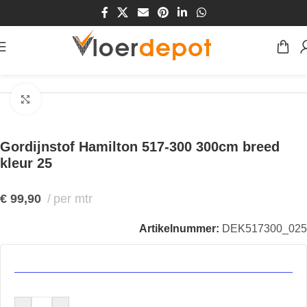
Home
/
Winkel
/
Vensters
/
Gordijnstoffen
Klik om te vergroten
Gordijnstof Hamilton 517-300 300cm breed
kleur 25
€
99,90
per mtr
Artikelnummer:
DEK517300_025