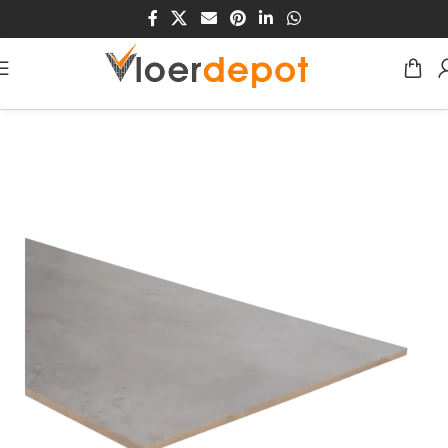
Home
/
Winkel
/
Traprenovatie
/
MDF/HDF Traprenovaties