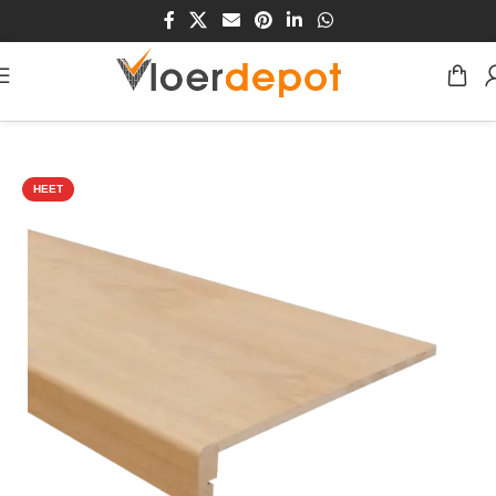
Home
/
Winkel
/
Traprenovatie
/
MDF/HDF Traprenovaties
HEET