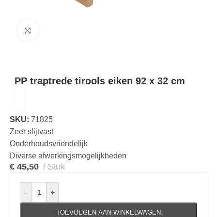
Klik om te vergroten
PP traptrede tirools eiken 92 x 32 cm
SKU:
71825
Zeer slijtvast
Onderhoudsvriendelijk
Diverse afwerkingsmogelijkheden
€
45,50
Stuk
-
+
TOEVOEGEN AAN WINKELWAGEN