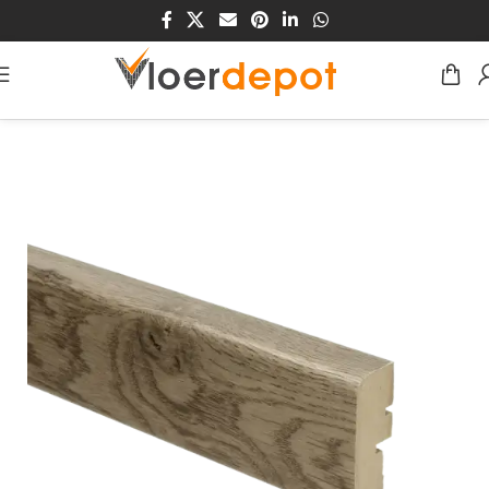
Home
/
Winkel
/
Traprenovatie
/
MDF/HDF Traprenovaties