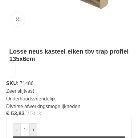
Klik om te vergroten
Losse neus kasteel eiken tbv trap profiel
135x6cm
SKU:
71486
Zeer slijtvast
Onderhoudsvriendelijk
Diverse afwerkingsmogelijkheden
€
53,83
Stuk
-
+